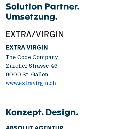
Mühlenbau
Solution Partner.
Unterhalt & Optimierung
Umsetzung.
Academy & Skills
Ersatzteil Webshop
Support Center
EXTRA VIRGIN
Produkte
The Code Company
Zürcher Strasse 45
9000 St. Gallen
Verwiege-Systeme
www.extravirgin.ch
GRANO
MICRO
INSCA
Konzept. Design.
FLOBA
CERVO
ABSOLUT AGENTUR