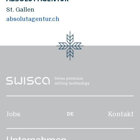
MACRO
St. Gallen
BASCA
absolutagentur.ch
Prozess-Equipment
DAMPE
DOSWA
ROMIL
SIFTO
Komponenten
EFLAP
SCREW
Jobs
Kontakt
DE
WHEEL
BIGBA
FILTO