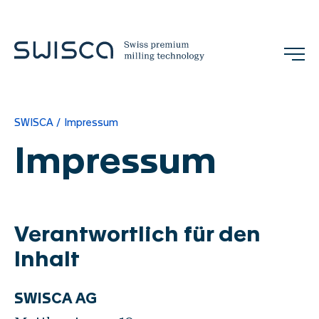
Jobs
Kontakt
SWISCA
Impressum
DE
Impressum
Unternehmen
Verantwortlich für den
Philosophie
Inhalt
Referenzen
Team
SWISCA AG
Messen & Events