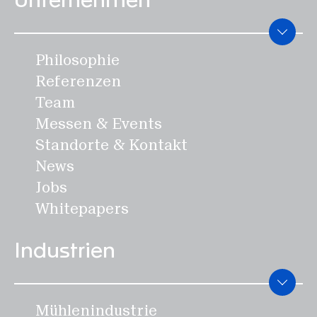
Unternehmen
GLASS
PICUP
Philosophie
Automation
Referenzen
VISCA
Team
Messen & Events
Standorte & Kontakt
SWISCA AG
News
Wührestrasse 14
Jobs
9050 Appenzell
Whitepapers
Schweiz
Industrien
Waldau 1
9230 Flawil
Schweiz
Mühlenindustrie