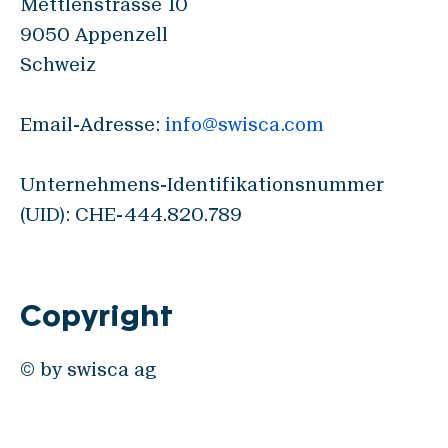
Mettlenstrasse 10
Standorte & Kontakt
9050 Appenzell
News
Schweiz
Jobs
Whitepapers
Email-Adresse:
info@swisca.com
Industrien
Unternehmens-Identifikationsnummer
(UID): CHE-444.820.789
Mühlenindustrie
Brauerei
Bäckerei
Copyright
Service
© by swisca ag