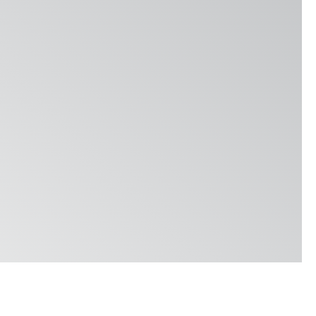
Locations & Contact
News
Jobs
Whitepapers
Industrie
Industria molitoria
Birreria
Panetteria
Services