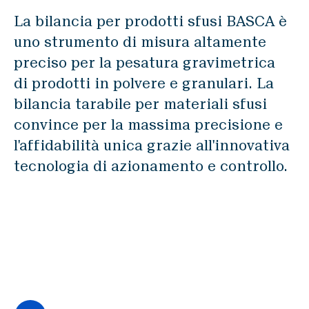
SWISCA AG
La bilancia per prodotti sfusi BASCA è
Wührestrasse 14
uno strumento di misura altamente
9050 Appenzell
preciso per la pesatura gravimetrica
Switzerland
di prodotti in polvere e granulari. La
bilancia tarabile per materiali sfusi
Waldau 1
convince per la massima precisione e
9230 Flawil
l'affidabilità unica grazie all'innovativa
Switzerland
tecnologia di azionamento e controllo.
Disclaimer
Colophon
Protezione dei dati
IT