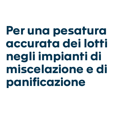
CERVO
BASCA
Apparecchiature di processo
Per una pesatura
DAMPE
accurata dei lotti
DOSWA
negli impianti di
ROMIL
miscelazione e di
Componenti
panificazione
EFLAP
Automazione
VISCA