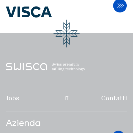
sono determinate con
VISCA
esattezza. L'uscita è regolata
con precisione e il peso viene
registrato accuratamente.
Un sistema di controllo
eccezionalmente robusto con
touch screen e le precise
celle di misura swisca
garantiscono una garanzia di
qualità affidabile.
Jobs
Contatti
IT
Azienda