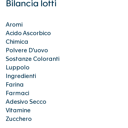
Ingegneria dei Mulini
Bilancia lotti
Manutenzione e Ottimizzazione
Accademia e Competenze
Aromi
Negozio Ricambi
Acido Ascorbico
Support Center
Chimica
Polvere D'uovo
Products
Sostanze Coloranti
Luppolo
Ingredienti
Sistemi di pesatura
Farina
GRANO
Farmaci
MICRO
Adesivo Secco
INSCA
Vitamine
FLOBA
Zucchero
MACRO