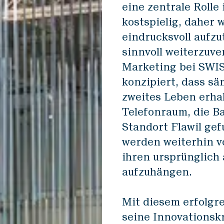
eine zentrale Roll
kostspielig, daher 
eindrucksvoll aufz
sinnvoll weiterzuve
Marketing bei SWIS
konzipiert, dass s
zweites Leben erhal
Telefonraum, die B
Standort Flawil ge
werden weiterhin v
ihren ursprünglich
aufzuhängen.
Mit diesem erfolgr
seine Innovationskr