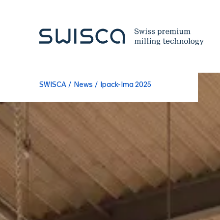
Unternehmen
SWISCA
News
Ipack-Ima 2025
Philosophie
Refere
Team
Messen
Standorte & Kontakt
News
Jobs
Whitep
Industrien