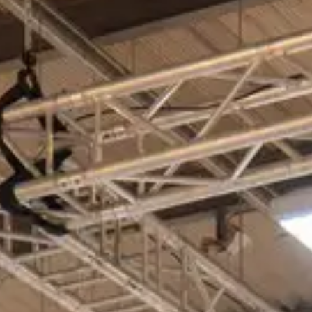
Mühlenindustrie
Brauerei
Bäckerei
Service
Mühlenbau
Unterha
Academy & Skills
Ersatzt
Support Center