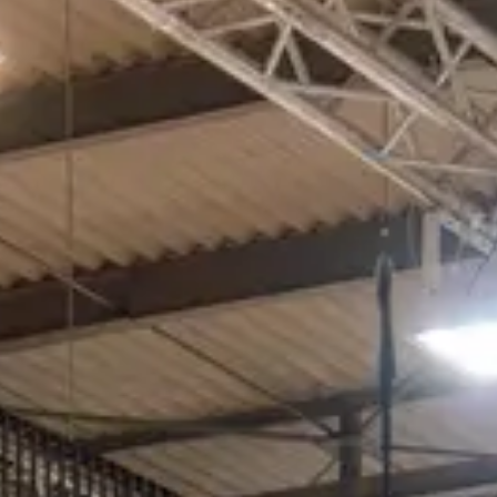
SWISCA AG
Wührestrasse 14
Waldau 1
9050 Appenzell
9230 Flawil
Schweiz
Schweiz