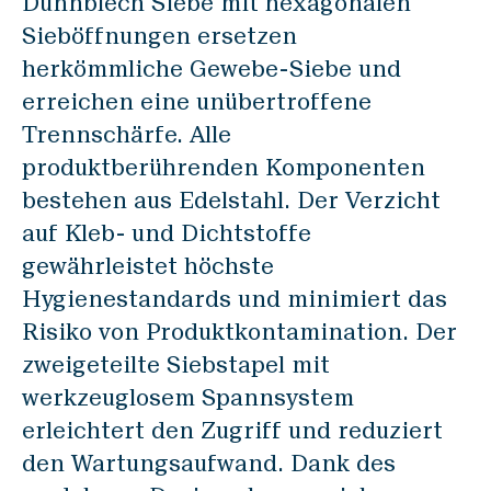
Dünnblech Siebe mit hexagonalen
MACRO
Sieböffnungen ersetzen
BASCA
herkömmliche Gewebe-Siebe und
erreichen eine unübertroffene
Prozess-Equipment
Trennschärfe. Alle
DAMPE
produktberührenden Komponenten
DOSWA
bestehen aus Edelstahl. Der Verzicht
ROMIL
auf Kleb- und Dichtstoffe
SIFTO
gewährleistet höchste
Hygienestandards und minimiert das
Komponenten
Risiko von Produktkontamination. Der
EFLAP
zweigeteilte Siebstapel mit
SCREW
werkzeuglosem Spannsystem
WHEEL
erleichtert den Zugriff und reduziert
BIGBA
den Wartungsaufwand. Dank des
FILTO