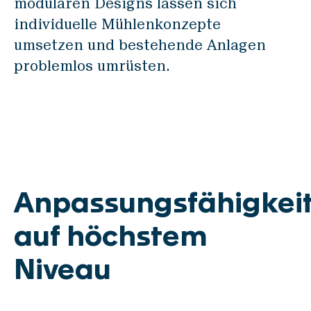
modularen Designs lassen sich
GLASS
individuelle Mühlenkonzepte
PICUP
umsetzen und bestehende Anlagen
problemlos umrüsten.
Automation
VISCA
SWISCA AG
Wührestrasse 14
9050 Appenzell
Anpassungsfähigkei
Schweiz
auf höchstem
Waldau 1
Niveau
9230 Flawil
Schweiz