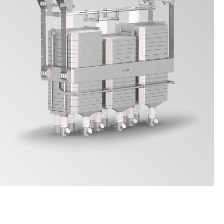
Standorte & Kontakt
News
Jobs
Whitepapers
Industrien
Mühlenindustrie
Brauerei
Bäckerei
Service