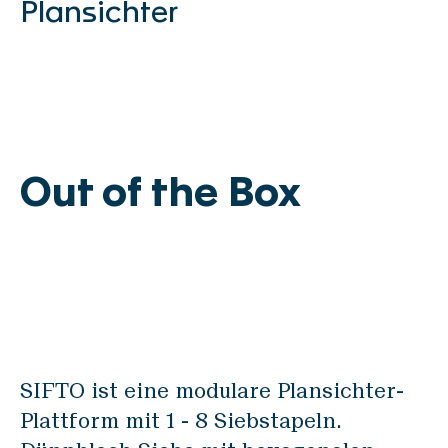
Mühlenbau
Plansichter
Unterhalt & Optimierung
Academy & Skills
Ersatzteil Webshop
Support Center
Produkte
Out of the Box
Verwiege-Systeme
GRANO
MICRO
INSCA
SIFTO ist eine modulare Plansichter-
FLOBA
Plattform mit 1 - 8 Siebstapeln.
CERVO