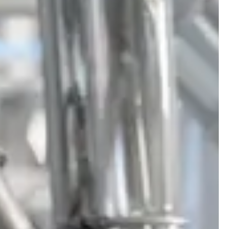
Standorte & Kontakt
News
Jobs
Whitepapers
Industrien
Mühlenindustrie
Brauerei
Bäckerei
Service