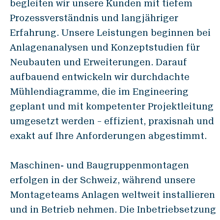
begleiten wir unsere Kunden mit tiefem
Standorte & Kontakt
Prozessverständnis und langjähriger
News
Erfahrung. Unsere Leistungen beginnen bei
Jobs
Anlagenanalysen und Konzeptstudien für
Whitepapers
Neubauten und Erweiterungen. Darauf
aufbauend entwickeln wir durchdachte
Industrien
Mühlendiagramme, die im Engineering
geplant und mit kompetenter Projektleitung
umgesetzt werden – effizient, praxisnah und
Mühlenindustrie
exakt auf Ihre Anforderungen abgestimmt.
Brauerei
Bäckerei
Maschinen- und Baugruppenmontagen
erfolgen in der Schweiz, während unsere
Service
Montageteams Anlagen weltweit installieren
und in Betrieb nehmen. Die Inbetriebsetzung