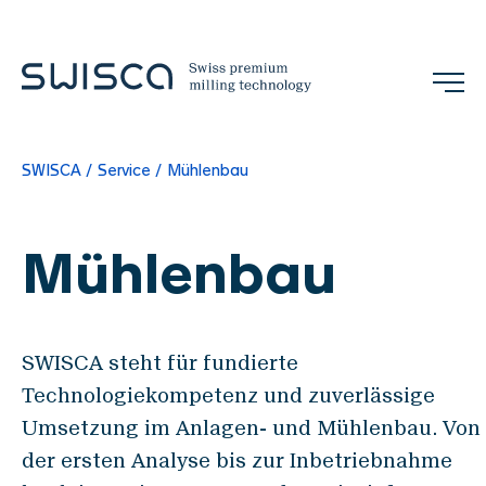
SWISCA
Service
Mühlenbau
Jobs
Kontakt
DE
Mühlenbau
Unternehmen
SWISCA steht für fundierte
Philosophie
Technologiekompetenz und zuverlässige
Referenzen
Umsetzung im Anlagen- und Mühlenbau. Von
Team
der ersten Analyse bis zur Inbetriebnahme
Messen & Events