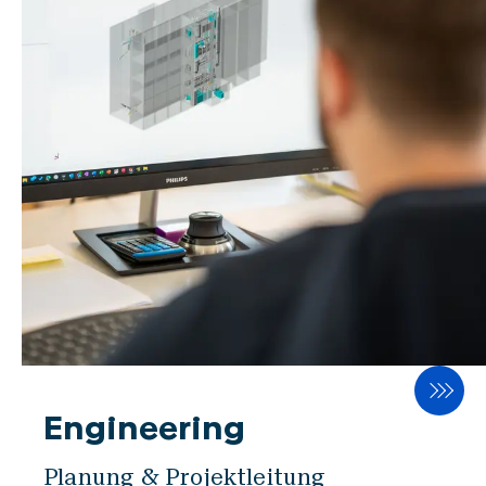
GLASS
PICUP
Automation
VISCA
SWISCA AG
Wührestrasse 14
9050 Appenzell
Schweiz
Waldau 1
Engineering
9230 Flawil
Schweiz
Planung & Projektleitung