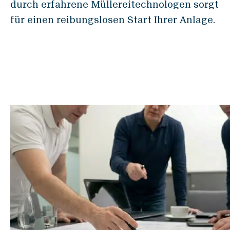
Mühlenbau
durch erfahrene Müllereitechnologen sorgt
Unterhalt & Optimierung
für einen reibungslosen Start Ihrer Anlage.
Academy & Skills
Ersatzteil Webshop
Support Center
Produkte
Verwiege-Systeme
GRANO
MICRO
INSCA
FLOBA
CERVO