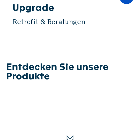
GLASS
Upgrade
PICUP
Retrofit & Beratungen
Automation
VISCA
Entdecken Sie unsere
SWISCA AG
Produkte
Wührestrasse 14
9050 Appenzell
Schweiz
Waldau 1
9230 Flawil
Schweiz