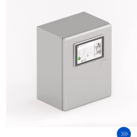
MACRO
BASCA
Prozess-Equipment
DAMPE
DOSWA
ROMIL
SIFTO
Komponenten
EFLAP
SCREW
WHEEL
BIGBA
FILTO