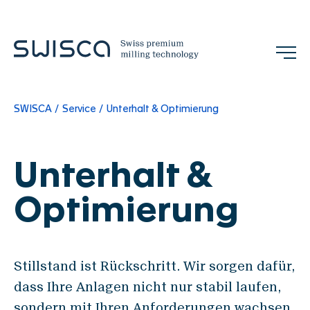
SWISCA
Service
Unterhalt & Optimierung
Jobs
Kontakt
DE
Unterhalt &
Unternehmen
Optimierung
Philosophie
Referenzen
Stillstand ist Rückschritt. Wir sorgen dafür,
Team
dass Ihre Anlagen nicht nur stabil laufen,
Messen & Events
sondern mit Ihren Anforderungen wachsen.