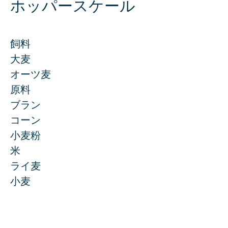
Mill Engineering
ホッパースケール
Maintenance & Optimization
Academy & Skills
飼料
Spare Parts Webshop
大麦
Support Center
オーツ麦
原料
Products
ブラン
コーン
小麦粉
計量システム
米
GRANO
ライ麦
MICRO
小麦
INSCA
FLOBA
MACRO