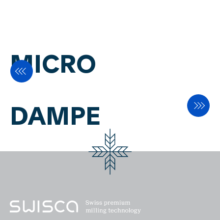
抑え、メンテナンスの必要性を減
Flyer Cervo A4
少させます。SWISCA独自の測定
セルにより、卓越した測定精度を
保証します。小麦などの粒状製品
MICRO
には、オーバーフロー付きのホッ
パーが使用されます。小麦粉など
の粉体製品では、チューブラース
クリューやドージングホイールが
DAMPE
使用されます。タッチスクリーン
コントロールは、使いやすく、高
度で堅牢です。