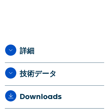
SWISCA AG
Wührestrasse 14
9050 Appenzell
Switzerland
Waldau 1
9230 Flawil
詳細
Switzerland
自動式スケールCERVOは、社内
免責事項
技術データ
プロセスコントロール用の不連続
プライバシーポリシー
ホッパーはかりで、最大320 m³/
インプリント
時の能力を備えています。エネル
ギー効率の高い電気機械式駆動シ
Downloads
JA
ステムは、摩耗や損傷を最小限に