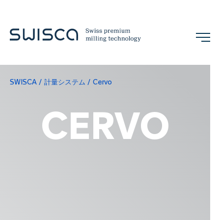
SWISCA
計量システム
Cervo
展示会
お問い合わせ
JA
CERVO
企業情報
概念
References
チーム
展示会とイベント