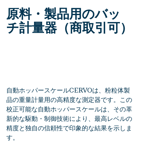
CERVO
原料・製品用のバッ
BASCA
チ計量器（商取引可）
工程機器
DAMPE
DOSWA
ROMIL
部品
EFLAP
自動ホッパースケールCERVOは、粉粒体製
品の重量計量用の高精度な測定器です。この
自動化
校正可能な自動ホッパースケールは、その革
VISCA
新的な駆動・制御技術により、最高レベルの
精度と独自の信頼性で印象的な結果を示しま
す。