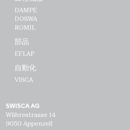
DAMPE
DOSWA
ROMIL
部品
EFLAP
自動化
VISCA
SWISCA AG
Wührestrasse 14
9050 Appenzell