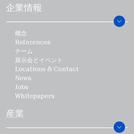
は、最小限の装置でマスフロー、
企業情報
密度、水分量を測定・制御するた
め、スペースが少なくて済みま
概念
す。コンパクトで衛生的なデザイ
References
ンにより、この省エネコンセプト
チーム
は、食品の安全性を向上させ、運
展示会とイベント
用コストの削減を達成します。
Locations & Contact
News
Jobs
Whitepapers
産業