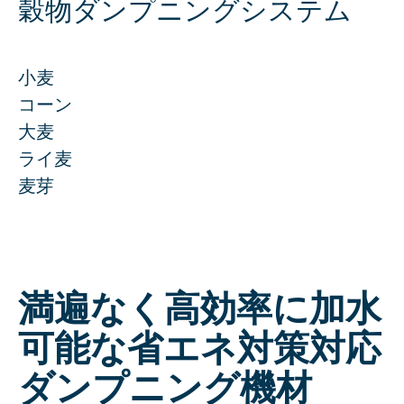
Mill Engineering
穀物ダンプニングシステム
Maintenance & Optimization
Academy & Skills
小麦
Spare Parts Webshop
コーン
Support Center
大麦
ライ麦
Products
麦芽
計量システム
GRANO
満遍なく高効率に加水
MICRO
INSCA
可能な省エネ対策対応
FLOBA
ダンプニング機材
MACRO