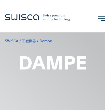
SWISCA
工程機器
Dampe
展示会
お問い合わせ
JA
DAMPE
企業情報
概念
References
チーム
展示会とイベント