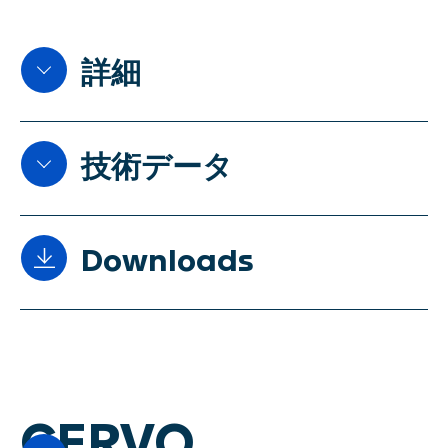
SWISCA AG
Wührestrasse 14
詳細
9050 Appenzell
Switzerland
マスフローコントローラーとし
Waldau 1
技術データ
て、減量積算値方式定量供給器
9230 Flawil
「GRANO」は、予め設定された
Switzerland
量の製品を正確に投与し、希望す
る流量も制御します。オプション
Downloads
免責事項
部品「DENSI」は、製品の密度や
プライバシーポリシー
温度を正確に測定することがで
Flyer Dampe A4
インプリント
き、オプション部品「MOIST」
は、製品の水分を測定し出来ま
す。収集されたデータは、連続的
JA
CERVO
に測定されるマスフローとともに