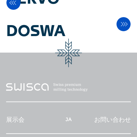
使用され、目標水分量に必要な水
の量を正確に計算し、穀物中の水
分量を最も均一にすることができ
DOSWA
ます。湿潤水の量の正確な添加を
決定するためには、マスフロー、
温度、密度、水分の測定が必要で
す。自動液体流量コントローラー
「DOSWA」は、必要量の湿し水
または塩素水（55℃、
600ppm）の注入に適しており、
液体流量計と起電力ポジショナー
を非常に正確に制御します。製品
の摩耗や破損を最小限に抑えなが
展示会
お問い合わせ
JA
ら、最大7％の水添加が可能で
す。この省エネソリューション