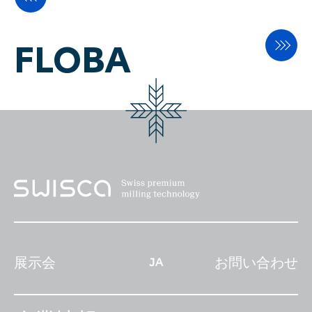
ッチスクリーンを備えたSWISCA
コントロールシステムは、操作が
簡単で、信頼性が高く、頑丈で
FLOBA
す。
展示会
お問い合わせ
JA