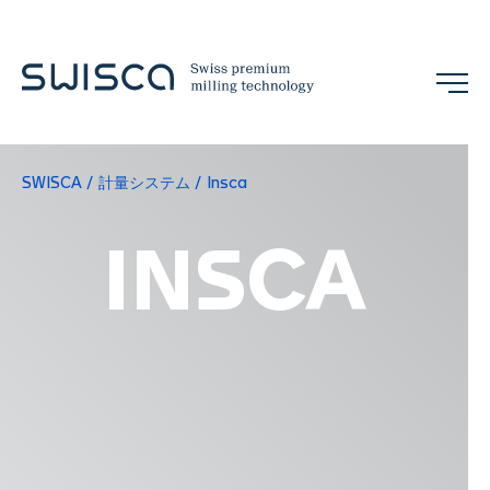
SWISCA
計量システム
Insca
展示会
お問い合わせ
JA
INSCA
企業情報
概念
References
チーム
展示会とイベント