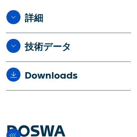
SWISCA AG
Wührestrasse 14
詳細
9050 Appenzell
Switzerland
自動バルクスケールINSCAは、工
技術データ
場工程内制御用の不連続式ホッパ
Waldau 1
ースケールで、最大320 m³/時の
9230 Flawil
容量範囲を持ち、商取引としても
Switzerland
活用可能で鵜。エネルギー効率の
Downloads
高い電気機械式駆動システムによ
免責事項
り、摩耗やメンテナンスを最小限
プライバシーポリシー
Flyer Insca A4
に抑えます。SWISCA製の計量セ
インプリント
ルは、優れた測定精度を保証しま
す。小麦、トウモロコシ、大麦な
JA
DOSWA
ど、流動性の高い製品に対応。タ