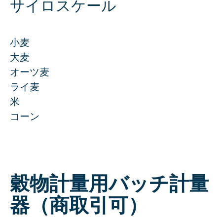
Mill Engineering
サイロスケール
Maintenance & Optimization
Academy & Skills
小麦
Spare Parts Webshop
大麦
Support Center
オーツ麦
ライ麦
Products
米
コーン
計量システム
GRANO
MICRO
穀物計量用バッチ計量
INSCA
FLOBA
器（商取引可）
MACRO