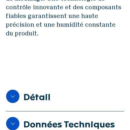
SWISCA AG
contrôle innovante et des composants
Wührestrasse 14
fiables garantissent une haute
9050 Appenzell
précision et une humidité constante
Switzerland
du produit.
Waldau 1
9230 Flawil
Switzerland
Disclaimer
Protection des données
Détail
Mentions légales
Le contrôleur automatique de
FR
Données Techniques
débit de liquide DOSWA et le