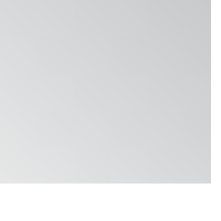
Locations & Contact
News
Jobs
Whitepapers
Industries
Industrie de la meunerie
Brasserie
Boulangerie
Services