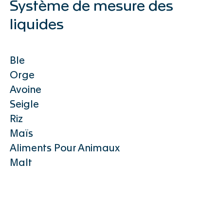
Ingénierie des Moulins
Système de mesure des
Maintenance et Optimisation
liquides
Académie et Compétences
Boutique de Pièces Détachées
Support Center
Ble
Orge
Products
Avoine
Seigle
Riz
Systèmes de pesage
Maïs
Aliments Pour Animaux
GRANO
Malt
MICRO
INSCA
FLOBA
MACRO