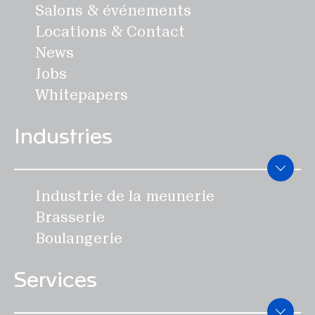
Salons & événements
avec un matériau inoxydable.
Locations & Contact
Il n'est pas nécessaire
News
d'utiliser un humidimètre ou
Jobs
une commande machine
Whitepapers
supplémentaire pour le
contrôleur de volume de
Industries
liquide.
Industrie de la meunerie
Brasserie
Boulangerie
Services