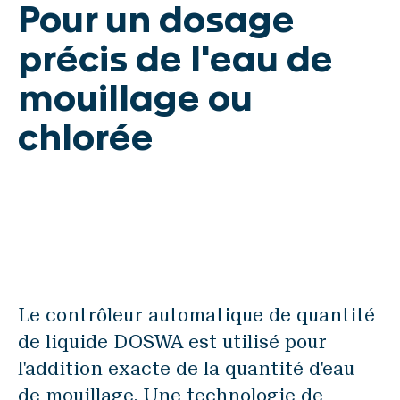
CERVO
Pour un dosage
BASCA
précis de l'eau de
Équipement de processus
mouillage ou
DAMPE
chlorée
DOSWA
ROMIL
Composants
EFLAP
Automatisme
Le contrôleur automatique de quantité
VISCA
de liquide DOSWA est utilisé pour
l'addition exacte de la quantité d'eau
de mouillage. Une technologie de