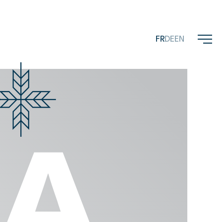
FR
DE
EN
esage
CA
MICRO
FLOBA
CERVO