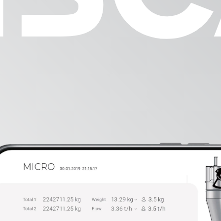
Équipement de
DAMPE
ROMIL
Composants
EFLAP
Automatisme
VISCA
nance et
ation
e de Pièces
ées