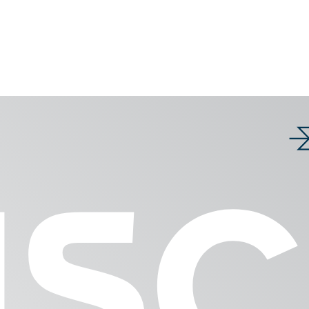
Products
nces
Systèmes de p
 & événements
IS
GRANO
INSCA
apers
MACRO
BASCA