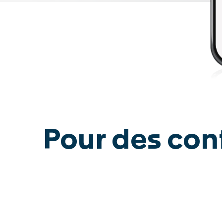
SWISCA AG
Wührestrasse 14
Waldau 1
9050 Appenzell
9230 Flawil
Switzerland
Switzerland
Pour des con