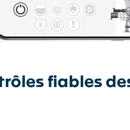
Disclaimer
Protecti
données
trôles fiables d