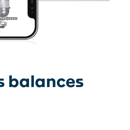
on des
Mentions
légales
es balances