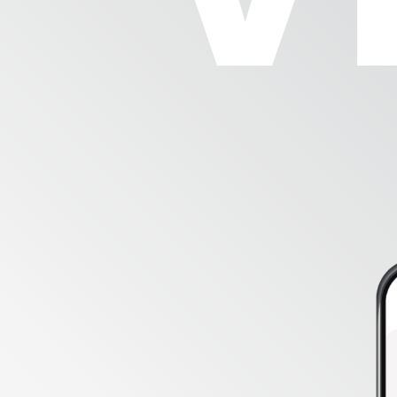
Industrie de la meunerie
Brasserie
Boulangerie
Services
Ingénierie des Moulins
Mainte
Optimis
Académie et Compétences
Boutiqu
Détach
Support Center